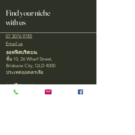
Find your niche
with us
07 3076 9785
Email us
ออฟฟิสบริสเบน:
ชั้น 10, 26 Wharf Street,
Brisbane City, QLD 4000
ประเทศออสเตรเลีย
ออฟฟิสกรุงเทพ:
ชั้น 18, 87/139-140
สุขุมวิท (เอกมัย) 63, แขวง
คลองตันเหนือ, เขต
วัฒนา, กรุงเทพ 10110
ประเทศไทย