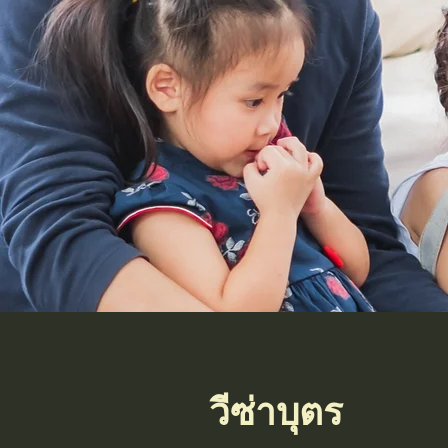
วีซ่าบุตร